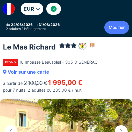
EUR
0
du
24/08/2026
au
31/08/2026
Modifier
2 adultes 1 hébergement
Le Mas Richard
10 Impasse Beausoleil - 30510 GENERAC
PROMO
Voir sur une carte
1 995,00 €
2 100,00 €
à partir de
pour 7 nuits, 2 adultes ou 285,00 € / nuit