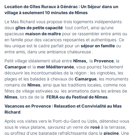
Location de Gîtes Ruraux à Générac : Un Séjour dans un
village à seulement 10 minutes de Nîmes
Le Mas Richard vous propose trois logements indépendants:
deux
gîtes de petite capacité
tout confort, ainsi qu'une
spacieuse
maison de maître
pour se rassembler entre amis ou
en famille pour des vacances reposantes et authentiques. Ce
lieu unique est le cadre parfait pour un
séjour en famille
ou
entre amis, dans une ambiance chaleureuse .
Petit village idéalement situé entre
Nîmes,
la
Provence
, la
Camargue
et la
mer Méditerranée
, vous pourrez facilement
découvrir les incontournables de la région : les vignobles, les
plages et les balades à chevaux de
Camargue
, les monuments
romains de
Nîmes
, ainsi que les traditions locales, comme nos
fêtes de village estivales ou les animations dans les arènes de
Nîmes
, lors de de la
FERIA ou du Festival de Nîmes
.
Vacances en Provence : Relaxation et Convivialité au Mas
Richard
Après vos visites vers le Pont-du-Gard ou Uzès, détendez-vous
sous le vieux platane, savourez un verre de
rosé
à la terrasse,
ou profitez d'une baignade rafraîchissante dans la
piscine
. Une